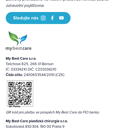
zdravotní pojišťovna.
Sledujte nás
My Best Care s.r.o.
Talichova 825, 266 01 Beroun
IČ: 03334210 DIČ: CZ03334210
Číslo účtu:
2400653544/2010 (CZK)
QR kód pro platbu ve prospěch My Best Care do FIO banky
My Best Care plastická chirurgie s.r.o.
Sokolovská 810/304, 190 00 Praha 9