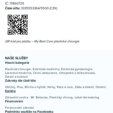
IČ: 17860725
Číslo účtu:
3335553364/5500 (CZK)
QR kód pro platbu – My Best Care plastická chirurgie
NAŠE SLUŽBY
Hlavní kategorie
Plastická chirurgie
Estetická medicína
Estetická gynekologie
Laserová medicína
Cévní ambulance
Ortopedie a léčba kloubů
Zdraví a hubnutí
Zákroky dle částí těla
Obličej
Prsa
Břicho a hýždě
Nohy
Paže a ruce
Záda a dekolt
Ostatní
Kariéra
Zdravotní sestra - Ml. Boleslav
Plastický chirurg
Lékař dermatolog
Financování
Financování zákroků
Podmínky soutěže na Facebooku