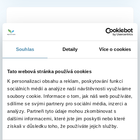
Chcete se na cokoli zeptat?
Telefonní číslo
Souhlas
Detaily
Více o cookies
E-mail
Tato webová stránka používá cookies
K personalizaci obsahu a reklam, poskytování funkcí
sociálních médií a analýze naší návštěvnosti využíváme
S čím Vám můžeme poradit?
soubory cookie. Informace o tom, jak náš web používáte,
sdílíme se svými partnery pro sociální média, inzerci a
analýzy. Partneři tyto údaje mohou zkombinovat s
dalšími informacemi, které jste jim poskytli nebo které
získali v důsledku toho, že používáte jejich služby.