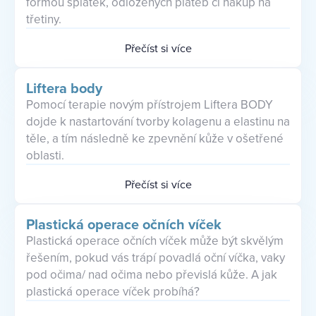
formou splátek, odložených plateb či nákup na
třetiny.
Přečíst si více
Liftera body
Pomocí terapie novým přístrojem Liftera BODY
dojde k nastartování tvorby kolagenu a elastinu na
těle, a tím následně ke zpevnění kůže v ošetřené
oblasti.
Přečíst si více
Plastická operace očních víček
Plastická operace očních víček může být skvělým
řešením, pokud vás trápí povadlá oční víčka, vaky
pod očima/ nad očima nebo převislá kůže. A jak
plastická operace víček probíhá?