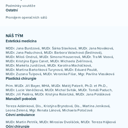
Podmínky soutěže
Ostatní
Pronájem operačních sálů
NÁŠ TÝM
Estetická medicína
MDDr. Jana Burdzová
MUDr. Šárka Slavíková
MUDr. Jana Nováková
MUDr. Jana Paduchová
MUDr. Barbora Valachová (Šedinová)
MUDr. Miloš Ondruš
MUDr. Simona Houserová
MUDr. Tra Mi Voová
MUDr. Kristýna Egea Canet
MUDr. Michaela Zvěřinová
MUDr. Markéta Jurdičová
MUDr. Karolína Macháčková
MUDr. Martina Bartoňková Turynová
MUDr. Eduard Paulát
MUDr. Zuzana Ťulpová
MUDr. Veronika Fišar
Mgr. Pavlína Vlasáková
Plastická chirurgie
Prim. MUDr. Jiří Bayer, MHA
MUDr. Matěj Patzelt, Ph.D. et Ph.D.
MUDr. Lucie Vaněčková
MUDr. Michal Sviták
MUDr. Tomáš Paduch
MUDr. Jiří Paděra
MUDr. Kristýna Rošetzká
MUDr. Jana Polášková
Manažeři poboček
Tereza Adámková, Dis.
Kristýna Bryndová, Dis.
Martina Jeníková
Leona Zelená
Mgr. Renata Lánová
Michaela Potočová
Cévní ambulance
MUDr. Martin Petrlík
MUDr. Miroslav Dvořáček
MUDr. Tereza Hájková
Oční chirurgie