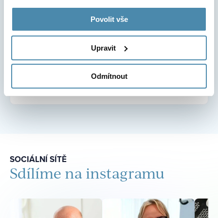
Povolit vše
Upravit
Nemusíte se bát, telefon ani email nepoužijeme k
Odmítnout
jiným účelům, než ke kontaktu.
SOCIÁLNÍ SÍTĚ
Sdílíme na instagramu