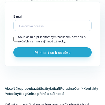
E-mail
Souhlasím s příležitostným zasíláním novinek a
akčních cen na zajímavé zákroky.
Akce
Nákup poukazů
Služby
Lékaři
Poradna
Ceník
Kontakty
Pobočky
Blog
Kniha přání a stížností
Zákroky prováděné na našem pracovišti nehradí žádná