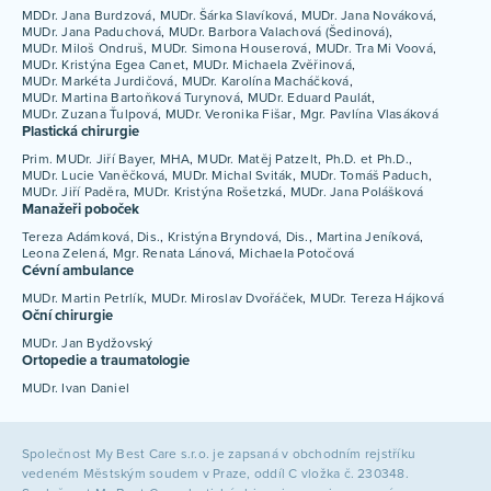
MDDr. Jana Burdzová
MUDr. Šárka Slavíková
MUDr. Jana Nováková
MUDr. Jana Paduchová
MUDr. Barbora Valachová (Šedinová)
MUDr. Miloš Ondruš
MUDr. Simona Houserová
MUDr. Tra Mi Voová
MUDr. Kristýna Egea Canet
MUDr. Michaela Zvěřinová
MUDr. Markéta Jurdičová
MUDr. Karolína Macháčková
MUDr. Martina Bartoňková Turynová
MUDr. Eduard Paulát
MUDr. Zuzana Ťulpová
MUDr. Veronika Fišar
Mgr. Pavlína Vlasáková
Plastická chirurgie
Prim. MUDr. Jiří Bayer, MHA
MUDr. Matěj Patzelt, Ph.D. et Ph.D.
MUDr. Lucie Vaněčková
MUDr. Michal Sviták
MUDr. Tomáš Paduch
MUDr. Jiří Paděra
MUDr. Kristýna Rošetzká
MUDr. Jana Polášková
Manažeři poboček
Tereza Adámková, Dis.
Kristýna Bryndová, Dis.
Martina Jeníková
Leona Zelená
Mgr. Renata Lánová
Michaela Potočová
Cévní ambulance
MUDr. Martin Petrlík
MUDr. Miroslav Dvořáček
MUDr. Tereza Hájková
Oční chirurgie
MUDr. Jan Bydžovský
Ortopedie a traumatologie
MUDr. Ivan Daniel
Společnost My Best Care s.r.o. je zapsaná v obchodním rejstříku
vedeném Městským soudem v Praze, oddíl C vložka č. 230348.