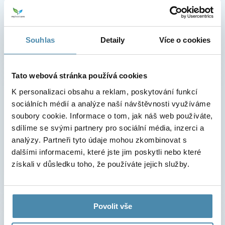
Souhlas
Detaily
Více o cookies
Tato webová stránka používá cookies
Online kalendář
K personalizaci obsahu a reklam, poskytování funkcí
Termín zákroku si můžete rezervovat přímo v našem
sociálních médií a analýze naší návštěvnosti využíváme
online kalendáři!
soubory cookie. Informace o tom, jak náš web používáte,
sdílíme se svými partnery pro sociální média, inzerci a
analýzy. Partneři tyto údaje mohou zkombinovat s
Online kalendář
dalšími informacemi, které jste jim poskytli nebo které
získali v důsledku toho, že používáte jejich služby.
Povolit vše