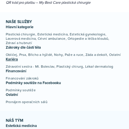
QR kód pro platbu – My Best Care plastická chirurgie
NAŠE SLUŽBY
Hlavní kategorie
Plastická chirurgie
Estetická medicína
Estetická gynekologie
Laserová medicína
Cévní ambulance
Ortopedie a léčba kloubů
Zdraví a hubnutí
Zákroky dle částí těla
Obličej
Prsa
Břicho a hýždě
Nohy
Paže a ruce
Záda a dekolt
Ostatní
Kariéra
Zdravotní sestra - Ml. Boleslav
Plastický chirurg
Lékař dermatolog
Financování
Financování zákroků
Podmínky soutěže na Facebooku
Podmínky soutěže
Ostatní
Pronájem operačních sálů
NÁŠ TÝM
Estetická medicína