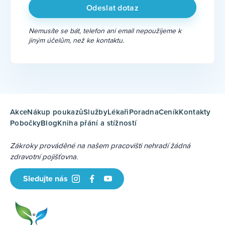
Nemusíte se bát, telefon ani email nepoužijeme k
jiným účelům, než ke kontaktu.
Akce
Nákup poukazů
Služby
Lékaři
Poradna
Ceník
Kontakty
Pobočky
Blog
Kniha přání a stížností
Zákroky prováděné na našem pracovišti nehradí žádná
zdravotní pojišťovna.
Sledujte nás