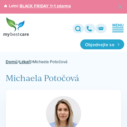
🔥 Letní
BLACK FRIDAY 1+1 zdarma
MENU
Objednejte se
Domů
Lékaři
Michaela Potočová
Michaela Potočová