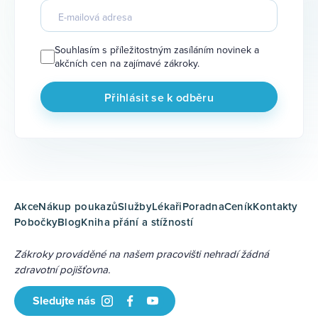
Souhlasím s příležitostným zasíláním novinek a
akčních cen na zajímavé zákroky.
Akce
Nákup poukazů
Služby
Lékaři
Poradna
Ceník
Kontakty
Pobočky
Blog
Kniha přání a stížností
Zákroky prováděné na našem pracovišti nehradí žádná
zdravotní pojišťovna.
Sledujte nás