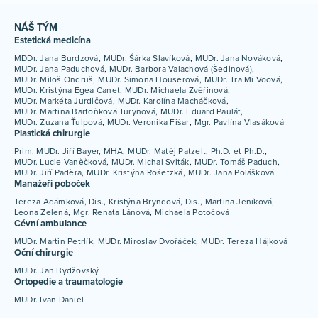
NÁŠ TÝM
Estetická medicína
MDDr. Jana Burdzová
MUDr. Šárka Slavíková
MUDr. Jana Nováková
MUDr. Jana Paduchová
MUDr. Barbora Valachová (Šedinová)
MUDr. Miloš Ondruš
MUDr. Simona Houserová
MUDr. Tra Mi Voová
MUDr. Kristýna Egea Canet
MUDr. Michaela Zvěřinová
MUDr. Markéta Jurdičová
MUDr. Karolína Macháčková
MUDr. Martina Bartoňková Turynová
MUDr. Eduard Paulát
MUDr. Zuzana Ťulpová
MUDr. Veronika Fišar
Mgr. Pavlína Vlasáková
Plastická chirurgie
Prim. MUDr. Jiří Bayer, MHA
MUDr. Matěj Patzelt, Ph.D. et Ph.D.
MUDr. Lucie Vaněčková
MUDr. Michal Sviták
MUDr. Tomáš Paduch
MUDr. Jiří Paděra
MUDr. Kristýna Rošetzká
MUDr. Jana Polášková
Manažeři poboček
Tereza Adámková, Dis.
Kristýna Bryndová, Dis.
Martina Jeníková
Leona Zelená
Mgr. Renata Lánová
Michaela Potočová
Cévní ambulance
MUDr. Martin Petrlík
MUDr. Miroslav Dvořáček
MUDr. Tereza Hájková
Oční chirurgie
MUDr. Jan Bydžovský
Ortopedie a traumatologie
MUDr. Ivan Daniel