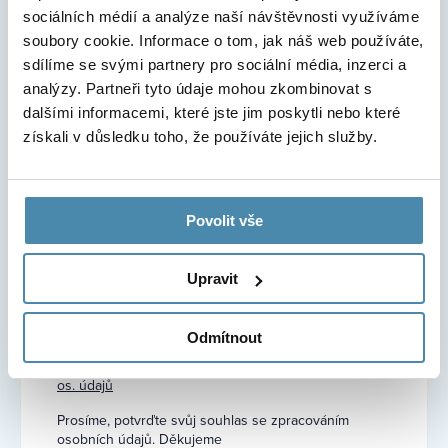
sociálních médií a analýze naší návštěvnosti využíváme
Příjmení
soubory cookie. Informace o tom, jak náš web používáte,
sdílíme se svými partnery pro sociální média, inzerci a
analýzy. Partneři tyto údaje mohou zkombinovat s
dalšími informacemi, které jste jim poskytli nebo které
Telefonní číslo
získali v důsledku toho, že používáte jejich služby.
Email
Povolit vše
Upravit
Souhlasím s příležitostným zasíláním novinek a
akčních cen na zajímavé zákroky.
Odmítnout
Souhlasím se zpracováním
os. údajů
Prosíme, potvrďte svůj souhlas se zpracováním
osobních údajů. Děkujeme