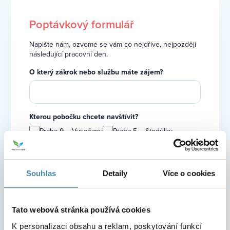
Poptávkový formulář
Napište nám, ozveme se vám co nejdříve, nejpozději
následující pracovní den.
O který zákrok nebo službu máte zájem?
Kterou pobočku chcete navštívit?
Praha 9 – Vysočany
Praha 5 – Stodůlky
Beroun
Mladá Boleslav
Už jste nás v minulosti navštívili?
Ne
Ano
Souhlas
Detaily
Více o cookies
Jméno
Tato webová stránka používá cookies
K personalizaci obsahu a reklam, poskytování funkcí