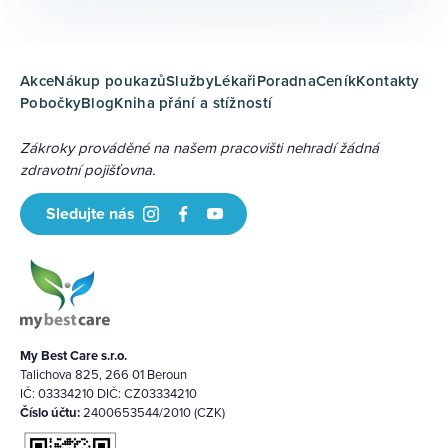
Akce
Nákup poukazů
Služby
Lékaři
Poradna
Ceník
Kontakty
Pobočky
Blog
Kniha přání a stížností
Zákroky prováděné na našem pracovišti nehradí žádná
zdravotní pojišťovna.
Sledujte nás
My Best Care s.r.o.
Talichova 825, 266 01 Beroun
IČ: 03334210 DIČ: CZ03334210
Číslo účtu:
2400653544/2010 (CZK)