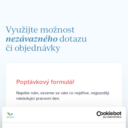
Využijte možnost
nezávazného
dotazu
či objednávky
Poptávkový formulář
Napište nám, ozveme se vám co nejdříve, nejpozději
následující pracovní den.
O který zákrok nebo službu máte zájem?