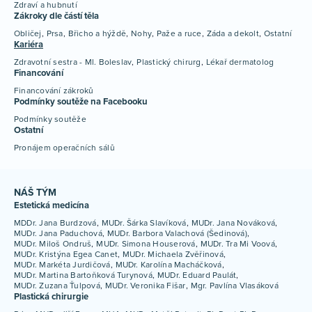
Zdraví a hubnutí
Zákroky dle částí těla
Obličej
Prsa
Břicho a hýždě
Nohy
Paže a ruce
Záda a dekolt
Ostatní
Kariéra
Zdravotní sestra - Ml. Boleslav
Plastický chirurg
Lékař dermatolog
Financování
Financování zákroků
Podmínky soutěže na Facebooku
Podmínky soutěže
Ostatní
Pronájem operačních sálů
NÁŠ TÝM
Estetická medicína
MDDr. Jana Burdzová
MUDr. Šárka Slavíková
MUDr. Jana Nováková
MUDr. Jana Paduchová
MUDr. Barbora Valachová (Šedinová)
MUDr. Miloš Ondruš
MUDr. Simona Houserová
MUDr. Tra Mi Voová
MUDr. Kristýna Egea Canet
MUDr. Michaela Zvěřinová
MUDr. Markéta Jurdičová
MUDr. Karolína Macháčková
MUDr. Martina Bartoňková Turynová
MUDr. Eduard Paulát
MUDr. Zuzana Ťulpová
MUDr. Veronika Fišar
Mgr. Pavlína Vlasáková
Plastická chirurgie