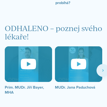
probíhá?
ODHALENO – poznej svého
lékaře!
Prim. MUDr. Jiří Bayer,
MUDr. Jana Paduchová
M
MHA