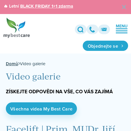
🔥 Letní
BLACK FRIDAY 1+1 zdarma
MENU
Objednejte se
Domů
Video galerie
Video galerie
ZÍSKEJTE ODPOVĚDI NA VŠE, CO VÁS ZAJÍMÁ
Všechna videa My Best Care
Facelift | Prim. MUDr. Jiří