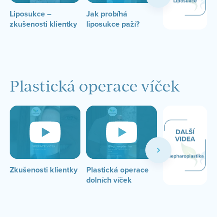
Liposukce –
Jak probíhá
Chodí na liposuk
zkušenosti klientky
liposukce paží?
muži?
Plastická operace víček
Zkušenosti klientky
Plastická operace
Plastická oper
dolních víček
víček: zkušenos
klientky