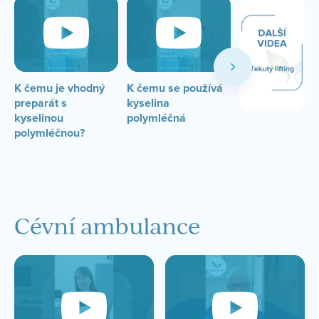
K čemu je vhodný
K čemu se používá
Umí kyselina
preparát s
kyselina
polymléčná vyh
kyselinou
polymléčná
jizvičky po akn
polymléčnou?
Cévní ambulance