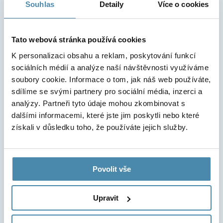
Souhlas
Detaily
Více o cookies
Kterou pobočku chcete navštívit?
Praha 9 – Vysočany
Praha 5 – Stodůlky
Beroun
Mladá Boleslav
Tato webová stránka používá cookies
Už jste nás v minulosti navštívili?
K personalizaci obsahu a reklam, poskytování funkcí
Ne
Ano
sociálních médií a analýze naší návštěvnosti využíváme
soubory cookie. Informace o tom, jak náš web používáte,
Jméno
sdílíme se svými partnery pro sociální média, inzerci a
analýzy. Partneři tyto údaje mohou zkombinovat s
dalšími informacemi, které jste jim poskytli nebo které
získali v důsledku toho, že používáte jejich služby.
Příjmení
Povolit vše
Telefonní číslo
Upravit
Email