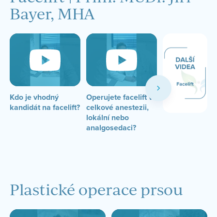
Bayer, MHA
Kdo je vhodný
Operujete facelift v
Je facelift vhod
kandidát na facelift?
celkové anestezii,
pro všechny vě
lokální nebo
kategorie?
analgosedaci?
Plastické operace prsou