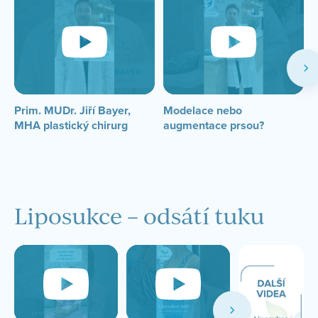
Prim. MUDr. Jiří Bayer,
Modelace nebo
Z
MHA plastický chirurg
augmentace prsou?
i
Liposukce – odsátí tuku