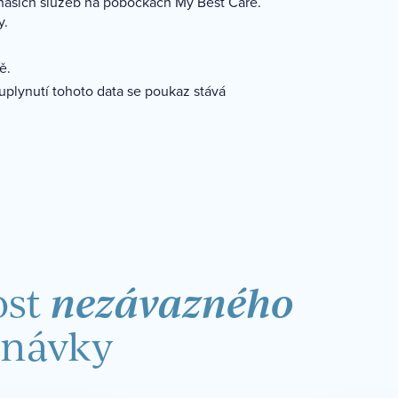
ašich služeb na pobočkách My Best Care.
y.
ě.
uplynutí tohoto data se poukaz stává
nezávazného
ost
dnávky