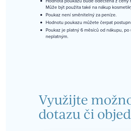
Hodnota poukazu bude odečtena z ceny n
Může být použita také na nákup kosmetik
Poukaz není směnitelný za peníze.
Hodnotu poukazu můžete čerpat postupn
Poukaz je platný 6 měsíců od nákupu, po 
neplatným.
Využijte možn
dotazu či obje