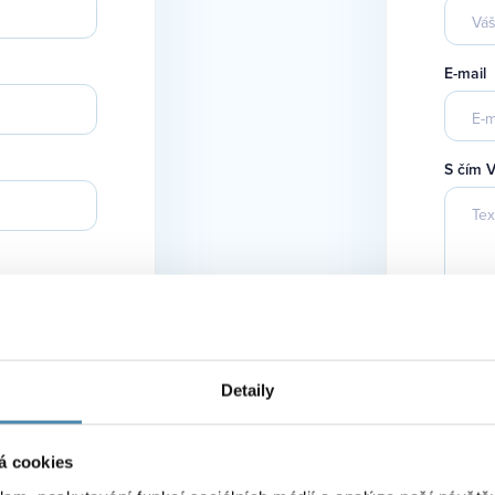
E-mail
S čím 
ovinek a
Detaily
á cookies