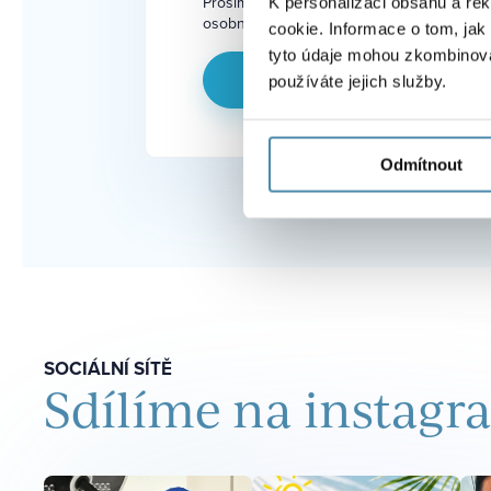
Prosíme, potvrďte svůj souhlas se zpraco
K personalizaci obsahu a re
osobních údajů. Děkujeme
cookie. Informace o tom, jak
tyto údaje mohou zkombinovat
používáte jejich služby.
Odmítnout
SOCIÁLNÍ SÍTĚ
Sdílíme na instag