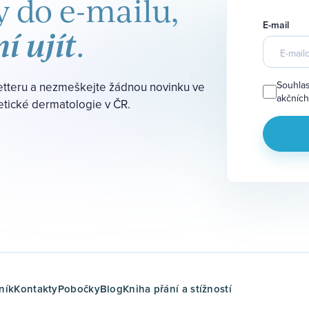
 do e-mailu,
E-mail
í ujít
.
Souhlas
etteru a nezmeškejte žádnou novinku ve
akčních
tetické dermatologie v ČR.
ník
Kontakty
Pobočky
Blog
Kniha přání a stížností