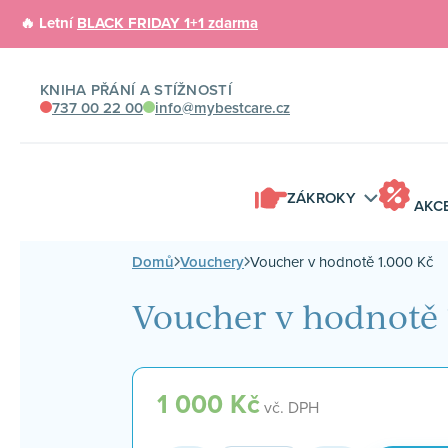
🔥 Letní
BLACK FRIDAY 1+1 zdarma
KNIHA PŘÁNÍ A STÍŽNOSTÍ
737 00 22 00
info@mybestcare.cz
ZÁKROKY
AKC
Domů
Vouchery
Voucher v hodnotě 1.000 Kč
Voucher v hodnotě 
1 000
Kč
vč. DPH