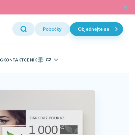
Pobočky
Objednejte se
CZ
OG
KONTAKT
CENÍK