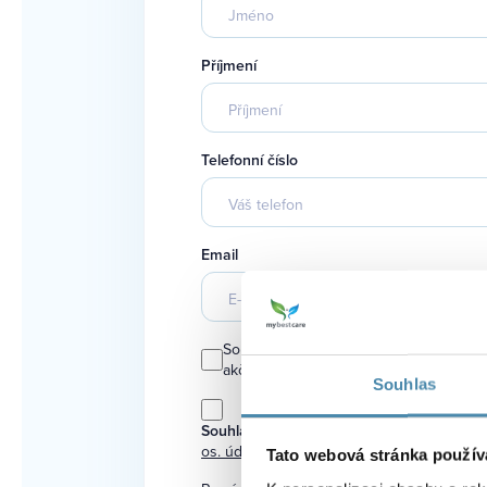
Příjmení
Telefonní číslo
Email
Souhlasím s příležitostným zasíláním n
akčních cen na zajímavé zákroky.
Souhlas
Souhlasím se zpracováním
os. údajů
Tato webová stránka použív