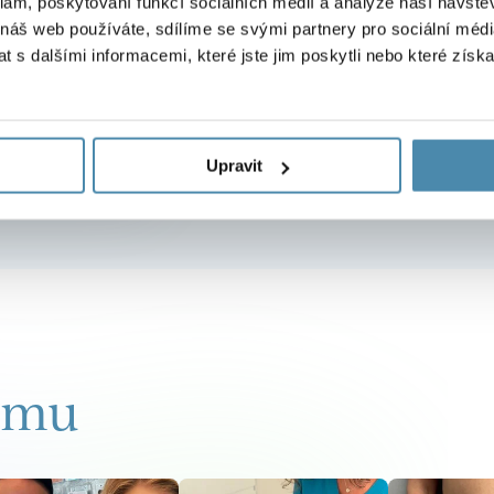
váním
klam, poskytování funkcí sociálních médií a analýze naší návšt
Nemusít
 náš web používáte, sdílíme se svými partnery pro sociální média
jiným ú
 s dalšími informacemi, které jste jim poskytli nebo které získa
Upravit
ramu