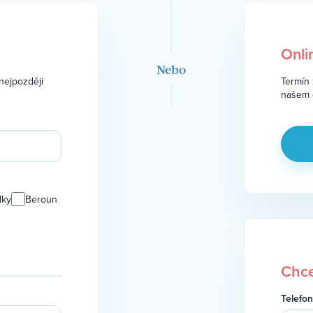
Onli
Nebo
nejpozději
Termín 
našem o
lky
Beroun
Chce
Telefon