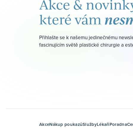
Akce & novinky
nesm
které vám
Přihlašte se k našemu jedinečnému newsl
fascinujícím světě plastické chirurgie a es
Akce
Nákup poukazů
Služby
Lékaři
Poradna
Ce