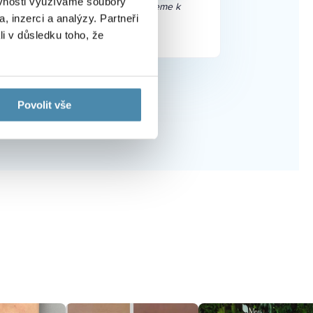
ěvnosti využíváme soubory
e se bát, telefon ani email nepoužijeme k
, inzerci a analýzy. Partneři
čelům, než ke kontaktu.
li v důsledku toho, že
Povolit vše