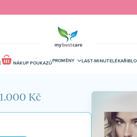
PROMĚNY
LAST-MINUTE
LÉKAŘI
BL
E
NÁKUP POUKAZŮ
1.000 Kč