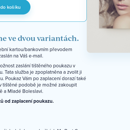
 do košíku
e ve dvou variantách.
tební kartou/bankovním převodem
aslán na Váš e-mail.
žnost zaslání tištěného poukazu v
Tata služba je zpoplatněna a zvolit ji
u. Poukaz Vám po zaplacení dorazí také
v tištěné podobě je možné zakoupit
ě a Mladé Boleslavi.
ců od zaplacení poukazu.