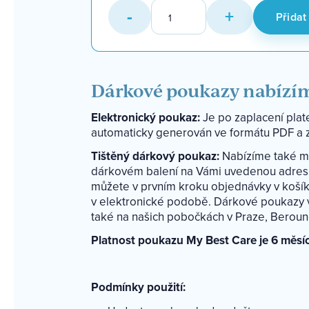
Voucher
-
+
Přidat
v
hodnotě
1.000
Kč
množství
Dárkové poukazy nabízím
Elektronický poukaz:
Je po zaplacení pla
automaticky generován ve formátu PDF a z
Tištěný dárkový poukaz:
Nabízíme také mo
dárkovém balení na Vámi uvedenou adresu. 
můžete v prvním kroku objednávky v košík
v elektronické podobě. Dárkové poukazy 
také na našich pobočkách v Praze, Beroun
Platnost poukazu My Best Care je 6 měsí
Podmínky použití: