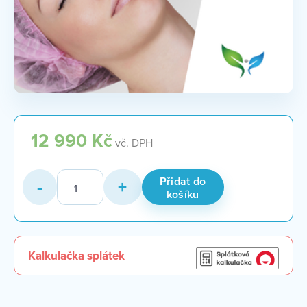
12 990
Kč
vč. DPH
Voucher
Přidat do
-
+
2
košíku
x
ProfHilo
2ml
množství
Kalkulačka splátek