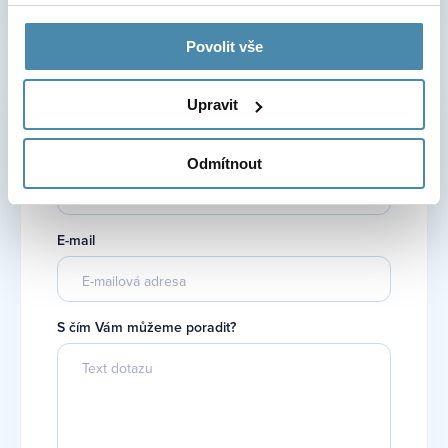
Povolit vše
Upravit
Chcete se na cokoli zeptat?
Telefonní číslo
Odmítnout
E-mail
S čím Vám můžeme poradit?