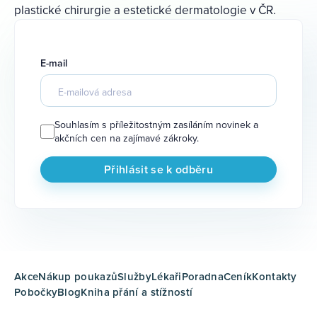
plastické chirurgie a estetické dermatologie v ČR.
E-mail
Souhlasím s příležitostným zasíláním novinek a
akčních cen na zajímavé zákroky.
Akce
Nákup poukazů
Služby
Lékaři
Poradna
Ceník
Kontakty
Pobočky
Blog
Kniha přání a stížností