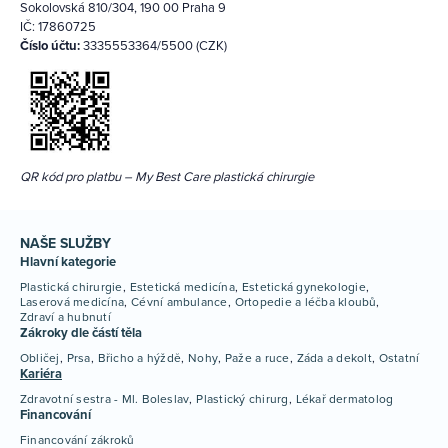
Sokolovská 810/304, 190 00 Praha 9
IČ: 17860725
Číslo účtu:
3335553364/5500 (CZK)
QR kód pro platbu – My Best Care plastická chirurgie
NAŠE SLUŽBY
Hlavní kategorie
Plastická chirurgie
Estetická medicína
Estetická gynekologie
Laserová medicína
Cévní ambulance
Ortopedie a léčba kloubů
Zdraví a hubnutí
Zákroky dle částí těla
Obličej
Prsa
Břicho a hýždě
Nohy
Paže a ruce
Záda a dekolt
Ostatní
Kariéra
Zdravotní sestra - Ml. Boleslav
Plastický chirurg
Lékař dermatolog
Financování
Financování zákroků