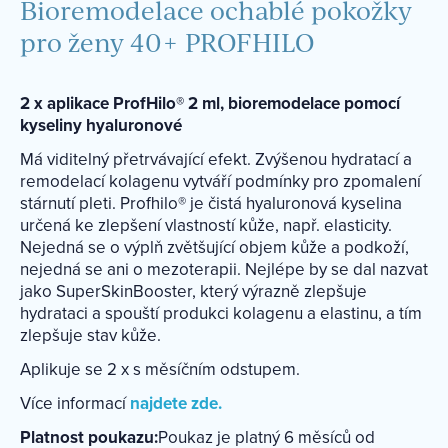
Bioremodelace ochablé pokožky
pro ženy 40+ PROFHILO
2 x aplikace ProfHilo® 2 ml, b
ioremodelace pomocí
kyseliny hyaluronové
Má viditelný přetrvávající efekt. Zvýšenou hydratací a
remodelací kolagenu vytváří podmínky pro zpomalení
stárnutí pleti. Profhilo® je čistá hyaluronová kyselina
určená ke zlepšení vlastností kůže, např. elasticity.
Nejedná se o výplň zvětšující objem kůže a podkoží,
nejedná se ani o mezoterapii. Nejlépe by se dal nazvat
jako SuperSkinBooster, který výrazně zlepšuje
hydrataci a spouští produkci kolagenu a elastinu, a tím
zlepšuje stav kůže.
Aplikuje se 2 x s měsíčním odstupem.
Více informací
najdete zde.
Platnost poukazu:
Poukaz je platný 6 měsíců od