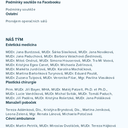
Podmínky soutěže na Facebooku
Podmínky soutěže
Ostatní
Pronájem operačních sálů
NÁŠ TÝM
Estetická medicína
MDDr. Jana Burdzová
MUDr. Šárka Slavíková
MUDr. Jana Nováková
MUDr. Jana Paduchová
MUDr. Barbora Valachová (Šedinová)
MUDr. Miloš Ondruš
MUDr. Simona Houserová
MUDr. Tra Mi Voová
MUDr. Kristýna Egea Canet
MUDr. Michaela Zvěřinová
MUDr. Markéta Jurdičová
MUDr. Karolína Macháčková
MUDr. Martina Bartoňková Turynová
MUDr. Eduard Paulát
MUDr. Zuzana Ťulpová
MUDr. Veronika Fišar
Mgr. Pavlína Vlasáková
Plastická chirurgie
Prim. MUDr. Jiří Bayer, MHA
MUDr. Matěj Patzelt, Ph.D. et Ph.D.
MUDr. Lucie Vaněčková
MUDr. Michal Sviták
MUDr. Tomáš Paduch
MUDr. Jiří Paděra
MUDr. Kristýna Rošetzká
MUDr. Jana Polášková
Manažeři poboček
Tereza Adámková, Dis.
Kristýna Bryndová, Dis.
Martina Jeníková
Leona Zelená
Mgr. Renata Lánová
Michaela Potočová
Cévní ambulance
MUDr. Martin Petrlík
MUDr. Miroslav Dvořáček
MUDr. Tereza Hájková