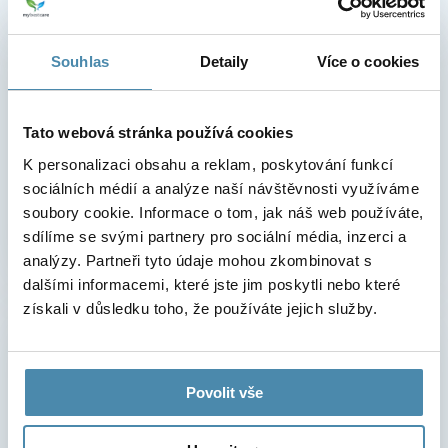
Online kalendář
Souhlas
Detaily
Více o cookies
Termín zákroku si můžete rezervovat přímo v našem
online kalendáři!
Tato webová stránka používá cookies
K personalizaci obsahu a reklam, poskytování funkcí
Online kalendář
sociálních médií a analýze naší návštěvnosti využíváme
soubory cookie. Informace o tom, jak náš web používáte,
sdílíme se svými partnery pro sociální média, inzerci a
analýzy. Partneři tyto údaje mohou zkombinovat s
dalšími informacemi, které jste jim poskytli nebo které
získali v důsledku toho, že používáte jejich služby.
Chcete se na cokoli zeptat?
Telefonní číslo
Povolit vše