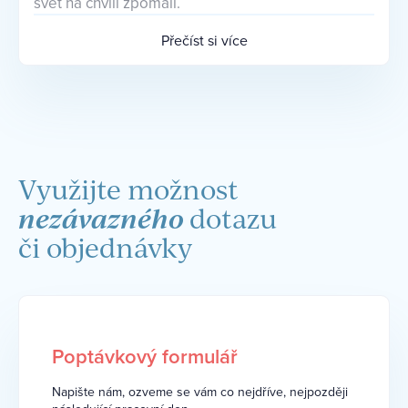
svět na chvíli zpomalí.
Přečíst si více
Využijte možnost
nezávazného
dotazu
či objednávky
Poptávkový formulář
Napište nám, ozveme se vám co nejdříve, nejpozději