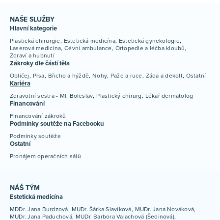
NAŠE SLUŽBY
Hlavní kategorie
Plastická chirurgie
Estetická medicína
Estetická gynekologie
Laserová medicína
Cévní ambulance
Ortopedie a léčba kloubů
Zdraví a hubnutí
Zákroky dle částí těla
Obličej
Prsa
Břicho a hýždě
Nohy
Paže a ruce
Záda a dekolt
Ostatní
Kariéra
Zdravotní sestra - Ml. Boleslav
Plastický chirurg
Lékař dermatolog
Financování
Financování zákroků
Podmínky soutěže na Facebooku
Podmínky soutěže
Ostatní
Pronájem operačních sálů
NÁŠ TÝM
Estetická medicína
MDDr. Jana Burdzová
MUDr. Šárka Slavíková
MUDr. Jana Nováková
MUDr. Jana Paduchová
MUDr. Barbora Valachová (Šedinová)