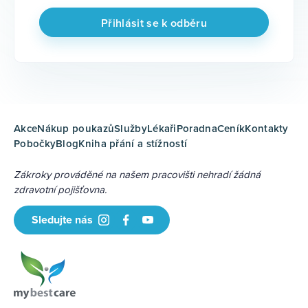
Akce
Nákup poukazů
Služby
Lékaři
Poradna
Ceník
Kontakty
Pobočky
Blog
Kniha přání a stížností
Zákroky prováděné na našem pracovišti nehradí žádná
zdravotní pojišťovna.
Sledujte nás