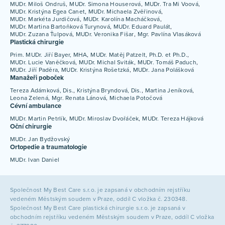
MUDr. Miloš Ondruš
MUDr. Simona Houserová
MUDr. Tra Mi Voová
MUDr. Kristýna Egea Canet
MUDr. Michaela Zvěřinová
MUDr. Markéta Jurdičová
MUDr. Karolína Macháčková
MUDr. Martina Bartoňková Turynová
MUDr. Eduard Paulát
MUDr. Zuzana Ťulpová
MUDr. Veronika Fišar
Mgr. Pavlína Vlasáková
Plastická chirurgie
Prim. MUDr. Jiří Bayer, MHA
MUDr. Matěj Patzelt, Ph.D. et Ph.D.
MUDr. Lucie Vaněčková
MUDr. Michal Sviták
MUDr. Tomáš Paduch
MUDr. Jiří Paděra
MUDr. Kristýna Rošetzká
MUDr. Jana Polášková
Manažeři poboček
Tereza Adámková, Dis.
Kristýna Bryndová, Dis.
Martina Jeníková
Leona Zelená
Mgr. Renata Lánová
Michaela Potočová
Cévní ambulance
MUDr. Martin Petrlík
MUDr. Miroslav Dvořáček
MUDr. Tereza Hájková
Oční chirurgie
MUDr. Jan Bydžovský
Ortopedie a traumatologie
MUDr. Ivan Daniel
Společnost My Best Care s.r.o. je zapsaná v obchodním rejstříku
vedeném Městským soudem v Praze, oddíl C vložka č. 230348.
Společnost My Best Care plastická chirurgie s.r.o. je zapsaná v
obchodním rejstříku vedeném Městským soudem v Praze, oddíl C vložka