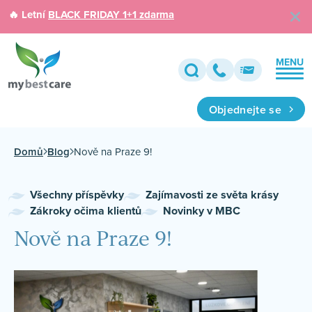
🔥 Letní
BLACK FRIDAY 1+1 zdarma
MENU
Objednejte se
Domů
Blog
Nově na Praze 9!
Všechny příspěvky
Zajímavosti ze světa krásy
Zákroky očima klientů
Novinky v MBC
Nově na Praze 9!