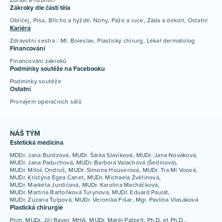
Zákroky dle částí těla
Obličej
Prsa
Břicho a hýždě
Nohy
Paže a ruce
Záda a dekolt
Ostatní
Kariéra
Zdravotní sestra - Ml. Boleslav
Plastický chirurg
Lékař dermatolog
Financování
Financování zákroků
Podmínky soutěže na Facebooku
Podmínky soutěže
Ostatní
Pronájem operačních sálů
NÁŠ TÝM
Estetická medicína
MDDr. Jana Burdzová
MUDr. Šárka Slavíková
MUDr. Jana Nováková
MUDr. Jana Paduchová
MUDr. Barbora Valachová (Šedinová)
MUDr. Miloš Ondruš
MUDr. Simona Houserová
MUDr. Tra Mi Voová
MUDr. Kristýna Egea Canet
MUDr. Michaela Zvěřinová
MUDr. Markéta Jurdičová
MUDr. Karolína Macháčková
MUDr. Martina Bartoňková Turynová
MUDr. Eduard Paulát
MUDr. Zuzana Ťulpová
MUDr. Veronika Fišar
Mgr. Pavlína Vlasáková
Plastická chirurgie
Prim. MUDr. Jiří Bayer, MHA
MUDr. Matěj Patzelt, Ph.D. et Ph.D.