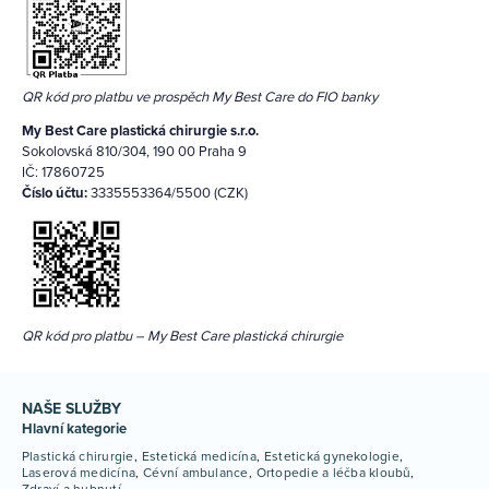
QR kód pro platbu ve prospěch My Best Care do FIO banky
My Best Care plastická chirurgie s.r.o.
Sokolovská 810/304, 190 00 Praha 9
IČ: 17860725
Číslo účtu:
3335553364/5500 (CZK)
QR kód pro platbu – My Best Care plastická chirurgie
NAŠE SLUŽBY
Hlavní kategorie
Plastická chirurgie
Estetická medicína
Estetická gynekologie
Laserová medicína
Cévní ambulance
Ortopedie a léčba kloubů
Zdraví a hubnutí