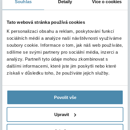
online kalendáři!
Souhlas
Detaily
Více o cookies
Online kalendář
Tato webová stránka používá cookies
K personalizaci obsahu a reklam, poskytování funkcí
sociálních médií a analýze naší návštěvnosti využíváme
soubory cookie. Informace o tom, jak náš web používáte,
sdílíme se svými partnery pro sociální média, inzerci a
analýzy. Partneři tyto údaje mohou zkombinovat s
Chcete se na cokoli zeptat?
dalšími informacemi, které jste jim poskytli nebo které
získali v důsledku toho, že používáte jejich služby.
Telefonní číslo
Povolit vše
E-mail
Upravit
S čím Vám můžeme poradit?