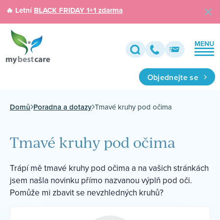
🔥 Letní
BLACK FRIDAY 1+1 zdarma
MENU
Objednejte se
Domů
Poradna a dotazy
Tmavé kruhy pod očima
Tmavé kruhy pod očima
Trápí mě tmavé kruhy pod očima a na vašich stránkách
jsem našla novinku přímo nazvanou výplň pod oči.
Pomůže mi zbavit se nevzhledných kruhů?