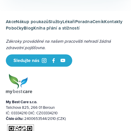
Akce
Nákup poukazů
Služby
Lékaři
Poradna
Ceník
Kontakty
Pobočky
Blog
Kniha přání a stížností
Zákroky prováděné na našem pracovišti nehradí žádná
zdravotní pojišťovna.
Sledujte nás
My Best Care s.r.o.
Talichova 825, 266 01 Beroun
IČ: 03334210 DIČ: CZ03334210
Číslo účtu:
2400653544/2010 (CZK)