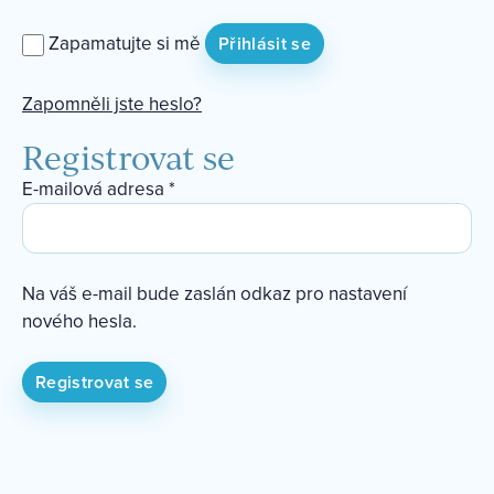
n
n
Zapamatujte si mě
Přihlásit se
é
Zapomněli jste heslo?
Registrovat se
P
E-mailová adresa
*
o
v
i
Na váš e-mail bude zaslán odkaz pro nastavení
n
nového hesla.
n
é
Registrovat se