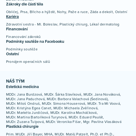
Zákroky dle částí těla
Obličej
Prsa
Břicho a hýždě
Nohy
Paže a ruce
Záda a dekolt
Ostatní
Kariéra
Zdravotní sestra - Ml. Boleslav
Plastický chirurg
Lékař dermatolog
Financování
Financování zákroků
Podmínky soutěže na Facebooku
Podmínky soutěže
Ostatní
Pronájem operačních sálů
NÁŠ TÝM
Estetická medicína
MDDr. Jana Burdzová
MUDr. Šárka Slavíková
MUDr. Jana Nováková
MUDr. Jana Paduchová
MUDr. Barbora Valachová (Šedinová)
MUDr. Miloš Ondruš
MUDr. Simona Houserová
MUDr. Tra Mi Voová
MUDr. Kristýna Egea Canet
MUDr. Michaela Zvěřinová
MUDr. Markéta Jurdičová
MUDr. Karolína Macháčková
MUDr. Martina Bartoňková Turynová
MUDr. Eduard Paulát
MUDr. Zuzana Ťulpová
MUDr. Veronika Fišar
Mgr. Pavlína Vlasáková
Plastická chirurgie
Prim. MUDr. Jiří Bayer, MHA
MUDr. Matěj Patzelt, Ph.D. et Ph.D.