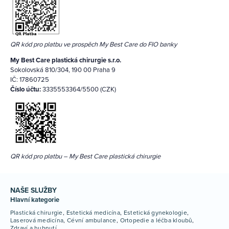
QR kód pro platbu ve prospěch My Best Care do FIO banky
My Best Care plastická chirurgie s.r.o.
Sokolovská 810/304, 190 00 Praha 9
IČ: 17860725
Číslo účtu:
3335553364/5500 (CZK)
QR kód pro platbu – My Best Care plastická chirurgie
NAŠE SLUŽBY
Hlavní kategorie
Plastická chirurgie
Estetická medicína
Estetická gynekologie
Laserová medicína
Cévní ambulance
Ortopedie a léčba kloubů
Zdraví a hubnutí