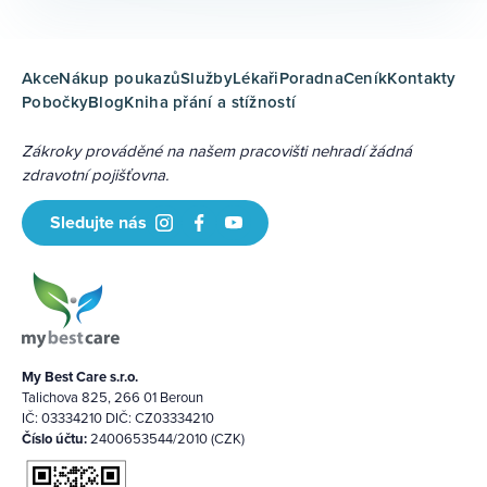
Akce
Nákup poukazů
Služby
Lékaři
Poradna
Ceník
Kontakty
Pobočky
Blog
Kniha přání a stížností
Zákroky prováděné na našem pracovišti nehradí žádná
zdravotní pojišťovna.
Sledujte nás
My Best Care s.r.o.
Talichova 825, 266 01 Beroun
IČ: 03334210 DIČ: CZ03334210
Číslo účtu:
2400653544/2010 (CZK)