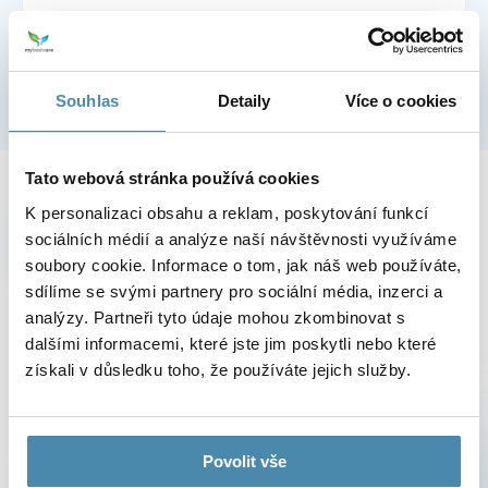
Error:
Contact form not found.
Souhlas
Detaily
Více o cookies
Tato webová stránka používá cookies
Social networks
K personalizaci obsahu a reklam, poskytování funkcí
Sdílíme na instagramu
sociálních médií a analýze naší návštěvnosti využíváme
soubory cookie. Informace o tom, jak náš web používáte,
sdílíme se svými partnery pro sociální média, inzerci a
analýzy. Partneři tyto údaje mohou zkombinovat s
dalšími informacemi, které jste jim poskytli nebo které
získali v důsledku toho, že používáte jejich služby.
[EN] NEWSLLETTER
Akce & novinky do e-mailu,
nesmí ujít
které vám
.
Povolit vše