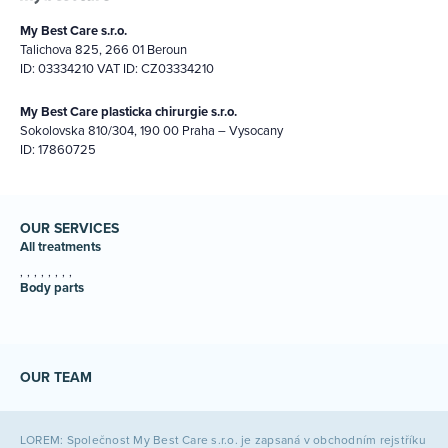
My Best Care s.r.o.
Talichova 825, 266 01 Beroun
ID: 03334210 VAT ID: CZ03334210
My Best Care plasticka chirurgie s.r.o.
Sokolovska 810/304, 190 00 Praha – Vysocany
ID: 17860725
OUR SERVICES
All treatments
Body parts
OUR TEAM
LOREM: Společnost My Best Care s.r.o. je zapsaná v obchodním rejstříku