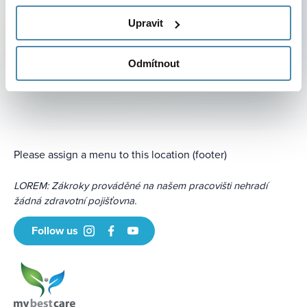
Přihlašte se k našemu jedinečnému newsletteru a
nezmeškejte žádnou novinku ve fascinujícím světě
Upravit
plastické chirurgie a estetické dermatologie v ČR.
Odmítnout
Error:
Contact form not found.
Please assign a menu to this location (footer)
LOREM: Zákroky prováděné na našem pracovišti nehradí
žádná zdravotní pojišťovna.
Follow us