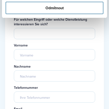
Einen Termin für einen Eingriff
Odmítnout
oder eine Beratung vereinbaren
Für welchen Eingriff oder welche Dienstleistung
interessieren Sie sich?
Vorname
Nachname
Telefonnummer
Email