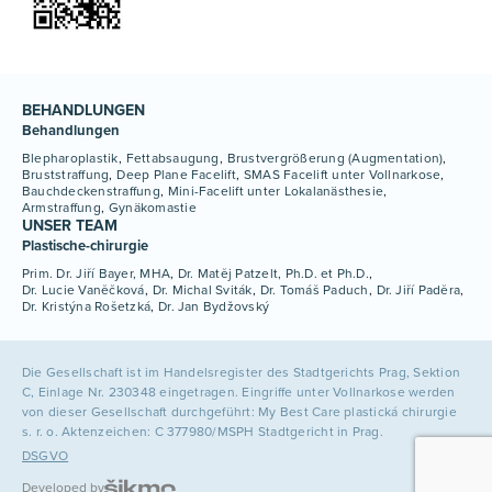
BEHANDLUNGEN
Behandlungen
Blepharoplastik
Fettabsaugung
Brustvergrößerung (Augmentation)
Bruststraffung
Deep Plane Facelift
SMAS Facelift unter Vollnarkose
Bauchdeckenstraffung
Mini-Facelift unter Lokalanästhesie
Armstraffung
Gynäkomastie
UNSER TEAM
Plastische-chirurgie
Prim. Dr. Jiří Bayer, MHA
Dr. Matěj Patzelt, Ph.D. et Ph.D.
Dr. Lucie Vaněčková
Dr. Michal Sviták
Dr. Tomáš Paduch
Dr. Jiří Paděra
Dr. Kristýna Rošetzká
Dr. Jan Bydžovský
Die Gesellschaft ist im Handelsregister des Stadtgerichts Prag, Sektion
C, Einlage Nr. 230348 eingetragen. Eingriffe unter Vollnarkose werden
von dieser Gesellschaft durchgeführt: My Best Care plastická chirurgie
s. r. o. Aktenzeichen: C 377980/MSPH Stadtgericht in Prag.
DSGVO
Developed by