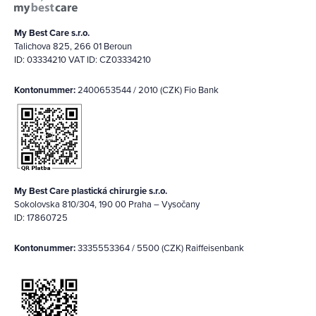
My Best Care s.r.o.
Talichova 825, 266 01 Beroun
ID: 03334210 VAT ID: CZ03334210
Kontonummer:
2400653544 / 2010 (CZK) Fio Bank
My Best Care plastická chirurgie s.r.o.
Sokolovska 810/304, 190 00 Praha – Vysočany
ID: 17860725
Kontonummer:
3335553364 / 5500 (CZK) Raiffeisenbank