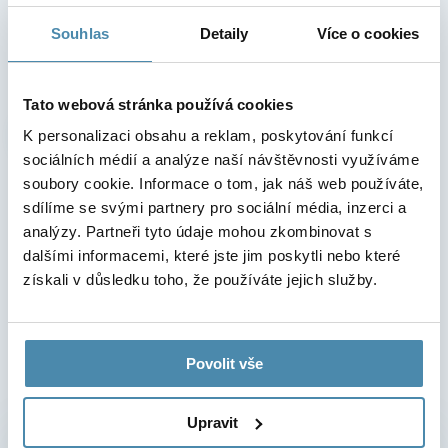
Starten Sie frisch, selbstbewusster und mit einem
Souhlas
Detaily
Více o cookies
Gefühl, von dem Sie schon lange geträumt haben, in
den Herbst.
Tato webová stránka používá cookies
Freien Termin reservieren
K personalizaci obsahu a reklam, poskytování funkcí
sociálních médií a analýze naší návštěvnosti využíváme
soubory cookie. Informace o tom, jak náš web používáte,
sdílíme se svými partnery pro sociální média, inzerci a
analýzy. Partneři tyto údaje mohou zkombinovat s
dalšími informacemi, které jste jim poskytli nebo které
Nutzen Sie die Möglichkeit
získali v důsledku toho, že používáte jejich služby.
unverbindlichen
einer
Anfrage oder Bestellung
Povolit vše
Upravit