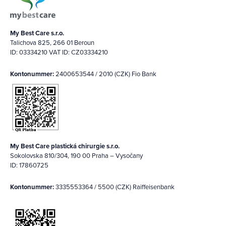
My Best Care s.r.o.
Talichova 825, 266 01 Beroun
ID: 03334210 VAT ID: CZ03334210
Kontonummer:
2400653544 / 2010 (CZK) Fio Bank
My Best Care plastická chirurgie s.r.o.
Sokolovska 810/304, 190 00 Praha – Vysočany
ID: 17860725
Kontonummer:
3335553364 / 5500 (CZK) Raiffeisenbank