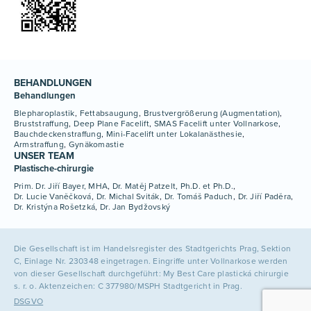
BEHANDLUNGEN
Behandlungen
Blepharoplastik
Fettabsaugung
Brustvergrößerung (Augmentation)
Bruststraffung
Deep Plane Facelift
SMAS Facelift unter Vollnarkose
Bauchdeckenstraffung
Mini-Facelift unter Lokalanästhesie
Armstraffung
Gynäkomastie
UNSER TEAM
Plastische-chirurgie
Prim. Dr. Jiří Bayer, MHA
Dr. Matěj Patzelt, Ph.D. et Ph.D.
Dr. Lucie Vaněčková
Dr. Michal Sviták
Dr. Tomáš Paduch
Dr. Jiří Paděra
Dr. Kristýna Rošetzká
Dr. Jan Bydžovský
Die Gesellschaft ist im Handelsregister des Stadtgerichts Prag, Sektion
C, Einlage Nr. 230348 eingetragen. Eingriffe unter Vollnarkose werden
von dieser Gesellschaft durchgeführt: My Best Care plastická chirurgie
s. r. o. Aktenzeichen: C 377980/MSPH Stadtgericht in Prag.
DSGVO