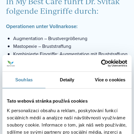
In My Best Care führt Dr. Sviták
folgende Eingriffe durch:
Operationen unter Vollnarkose:
Augmentation – Brustvergrößerung
Mastopexie – Bruststraffung
Kombinierte Eingriffe: Augmentation mit Bruststraffung
Mammaplastik – Brustverkleinerung, Brustreduktion
SMAS Facelift, Necklift
Abdominoplastik mit Fettabsaugung – plastische
Souhlas
Detaily
Více o cookies
Operation des Bauches
Liposuktion – Fettabsaugung
Armlifting mit Fettabsaugung
Tato webová stránka používá cookies
Oberschenkelstraffung mit Fettabsaugung
K personalizaci obsahu a reklam, poskytování funkcí
sociálních médií a analýze naší návštěvnosti využíváme
Operationen unter Lokalanästhesie:
soubory cookie. Informace o tom, jak náš web používáte,
sdílíme se svými partnery pro sociální média, inzerci a
Blepharoplastik – Operation der oberen und unteren