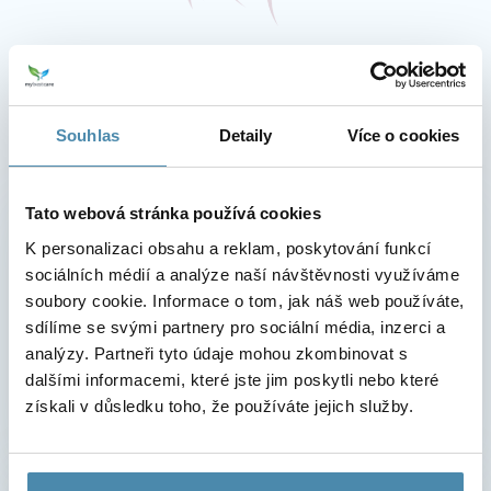
Blog
Souhlas
Detaily
Více o cookies
Alles, was Sie über Fettabsaugung
wissen möchten
Tato webová stránka používá cookies
Der erfahrene Spezialist Dr. Tomas Paduch hat
K personalizaci obsahu a reklam, poskytování funkcí
über 7000 erfolgreiche Tumeszenz-Liposuktionen
sociálních médií a analýze naší návštěvnosti využíváme
durchgeführt. Er beantwortet die häufigsten
soubory cookie. Informace o tom, jak náš web používáte,
Fragen zum Ablauf, zur Genesung und zur
sdílíme se svými partnery pro sociální média, inzerci a
Eignung des Eingriffs.
analýzy. Partneři tyto údaje mohou zkombinovat s
dalšími informacemi, které jste jim poskytli nebo které
Weiterlesen
získali v důsledku toho, že používáte jejich služby.
Brandneue Filiale in Prag 5
Bereits am 6.10.2025 eröffnen wir eine brandneue