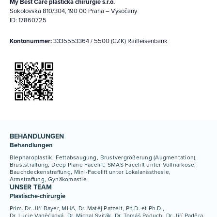
My Best Care plastická chirurgie s.r.o.
Sokolovska 810/304, 190 00 Praha – Vysočany
ID: 17860725
Kontonummer:
3335553364 / 5500 (CZK) Raiffeisenbank
BEHANDLUNGEN
Behandlungen
Blepharoplastik
Fettabsaugung
Brustvergrößerung (Augmentation)
Bruststraffung
Deep Plane Facelift
SMAS Facelift unter Vollnarkose
Bauchdeckenstraffung
Mini-Facelift unter Lokalanästhesie
Armstraffung
Gynäkomastie
UNSER TEAM
Plastische-chirurgie
Prim. Dr. Jiří Bayer, MHA
Dr. Matěj Patzelt, Ph.D. et Ph.D.
Dr. Lucie Vaněčková
Dr. Michal Sviták
Dr. Tomáš Paduch
Dr. Jiří Paděra