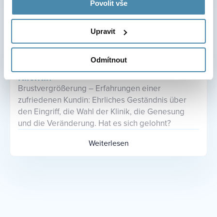
Povolit vše
Filiale der Klinik für ästhetische Medizin My Best
Care in Prag 5 in Stodůlky.
Upravit
Weiterlesen
Odmítnout
Brustvergrößerung – Erfahrungen einer
Klientin
Brustvergrößerung – Erfahrungen einer
zufriedenen Kundin: Ehrliches Geständnis über
den Eingriff, die Wahl der Klinik, die Genesung
und die Veränderung. Hat es sich gelohnt?
Weiterlesen