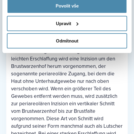
Povolit vše
Bei der Brustmodellierung gibt es mehrere
Möglichkeiten und Techniken, die individuell auf
Upravit
die Kundin und die Anforderungen des Eingriffs
abgestimmt werden. Die wichtigsten Parameter
Odmítnout
sind Größe und Gewicht der Brüste, der Grad der
Ptose und das gewünschte Ergebnis. Bei einer
leichten Erschlaffung wird eine Inzision um den
Brustwarzenhof herum vorgenommen, der
sogenannte periareoläre Zugang, bei dem die
Haut ohne Unterhautgewebe nur nach oben
verschoben wird. Wenn ein größerer Teil des
Gewebes entfernt werden muss, wird zusätzlich
zur periareolären Inzision ein vertikaler Schnitt
vom Brustwarzenhof bis zur Brustfalte
vorgenommen. Diese Art von Schnitt wird
aufgrund seiner Form manchmal auch als Lutscher
bezeichnet. Bei einer starken Erschlaffung wird