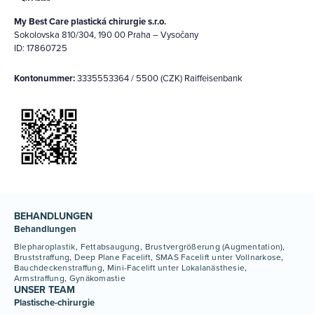
My Best Care plastická chirurgie s.r.o.
Sokolovska 810/304, 190 00 Praha – Vysočany
ID: 17860725
Kontonummer:
3335553364 / 5500 (CZK) Raiffeisenbank
BEHANDLUNGEN
Behandlungen
Blepharoplastik
Fettabsaugung
Brustvergrößerung (Augmentation)
Bruststraffung
Deep Plane Facelift
SMAS Facelift unter Vollnarkose
Bauchdeckenstraffung
Mini-Facelift unter Lokalanästhesie
Armstraffung
Gynäkomastie
UNSER TEAM
Plastische-chirurgie