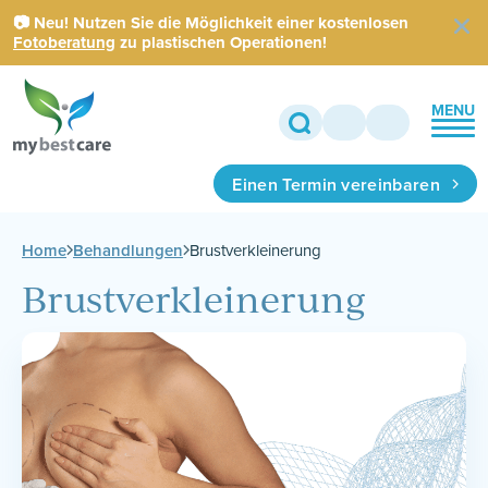
📷 Neu! Nutzen Sie die Möglichkeit einer kostenlosen
Fotoberatung
zu plastischen Operationen!
MENU
Einen Termin vereinbaren
Home
Behandlungen
Brustverkleinerung
Brustverkleinerung