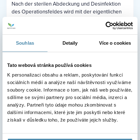
Nach der sterilen Abdeckung und Desinfektion
des Operationsfeldes wird mit der eigentlichen
Inzision begonnen. Die Art des Zugangs hängt
von der Art des Eingriffs ab.
Souhlas
Detaily
Více o cookies
Inzision und anschließender Ablauf
Bei einer Brustverkleinerung wird die Inzision
Tato webová stránka používá cookies
meist um den Brustwarzenhof herum,
K personalizaci obsahu a reklam, poskytování funkcí
anschließend senkrecht nach unten und horizontal
sociálních médií a analýze naší návštěvnosti využíváme
in der Brustfalte vorgenommen. Die resultierende
soubory cookie. Informace o tom, jak náš web používáte,
Narbe ähnelt einem umgekehrten T. Anschließend
sdílíme se svými partnery pro sociální média, inzerci a
wird das überschüssige Brustgewebe entfernt,
analýzy. Partneři tyto údaje mohou zkombinovat s
der Brustwarzenhof und die Brustwarze in die
dalšími informacemi, které jste jim poskytli nebo které
endgültige Position verschoben und bei Bedarf
získali v důsledku toho, že používáte jejich služby.
überschüssige Haut entfernt. Aufgrund seiner
Form wird dieser Schnitt manchmal auch als
Lutscher bezeichnet.