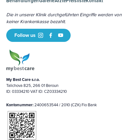
Behandlungen
Galerie
Ärzte
Preisliste
Kontakt
Die in unserer Klinik durchgeführten Eingriffe werden von
keiner Krankenkasse bezahlt.
Follow us
My Best Care s.r.o.
Talichova 825, 266 01 Beroun
ID: 03334210 VAT ID: CZ03334210
Kontonummer:
2400653544 / 2010 (CZK) Fio Bank